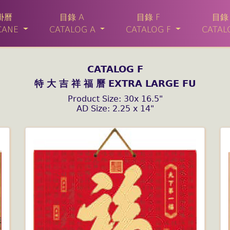
掛曆
目錄 A
目錄 F
目錄 
ANE
CATALOG A
CATALOG F
CATALO
CATALOG F
特 大 吉 祥 福 曆 EXTRA LARGE FU
Product Size: 30x 16.5"
AD Size: 2.25 x 14"