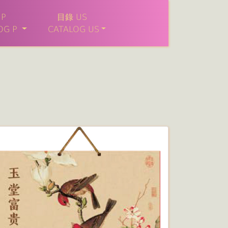
P
目錄 US
G P
CATALOG US